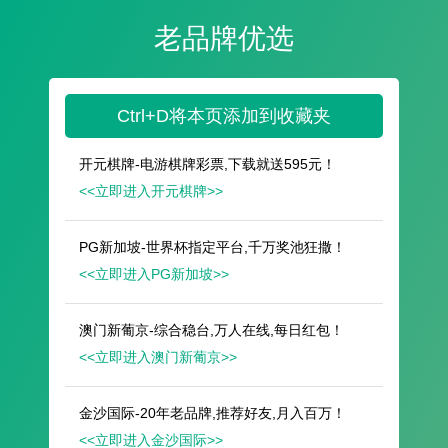
遥想公瑾当年，小乔初嫁了，雄姿英发。
羽扇纶巾，谈笑间，樯橹灰飞烟灭。
故国神游，多情应笑我，早生华发。
人生如梦，一尊还酹江月。